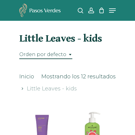
Skip
Menu
search
account
to
Close
main
Men
content
Little Leaves - kids
Orden por defecto
Inicio
Mostrando los 12 resultados
Little Leaves - kids