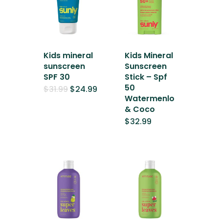
Kids mineral
Kids Mineral
sunscreen
Sunscreen
SPF 30
Stick – Spf
50
El
El
$
31.99
$
24.99
precio
precio
Watermenlo
original
actual
& Coco
era:
es:
$31.99.
$24.99.
$
32.99