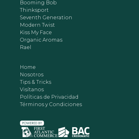
Booming Bob
Thinksport
Seventh Generation
Modern Twist
Kiss My Face
Organic Aromas
Rael
Home
Nosotros
Tips & Tricks
Visítanos
Políticas de Privacidad
Términos y Condiciones