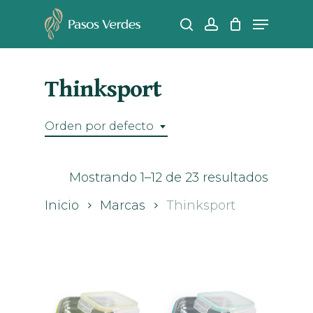
Skip
Menu
search
account
to
Close
main
Men
content
Thinksport
Orden por defecto
Mostrando 1–12 de 23 resultados
Inicio
Marcas
Thinksport