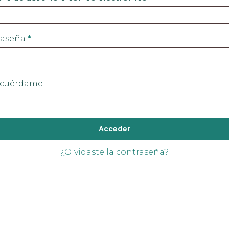
raseña
*
cuérdame
Acceder
¿Olvidaste la contraseña?