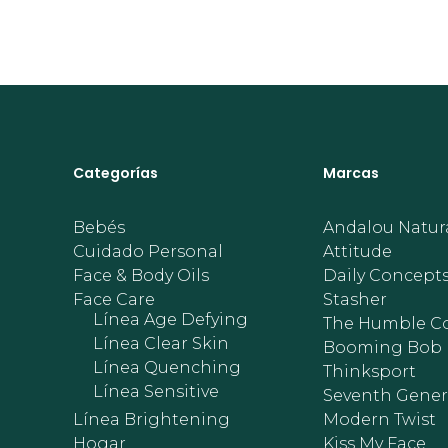
Categorías
Marcas
Bebés
Andalou Natur
Cuidado Personal
Attitude
Face & Body Oils
Daily Concept
Face Care
Stasher
Línea Age Defying
The Humble Co
Línea Clear Skin
Booming Bob
Línea Quenching
Thinksport
Línea Sensitive
Seventh Gener
Línea Brightening
Modern Twist
Hogar
Kiss My Face