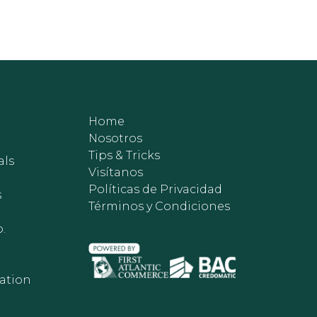
Home
Nosotros
Tips & Tricks
als
Visítanos
Políticas de Privacidad
s
Términos y Condiciones
.
ation