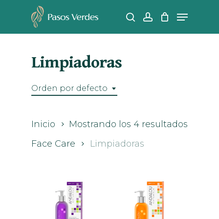
Skip
Menu
search
account
to
Close
main
Men
content
Limpiadoras
Orden por defecto
Inicio
Mostrando los 4 resultados
Face Care
Limpiadoras