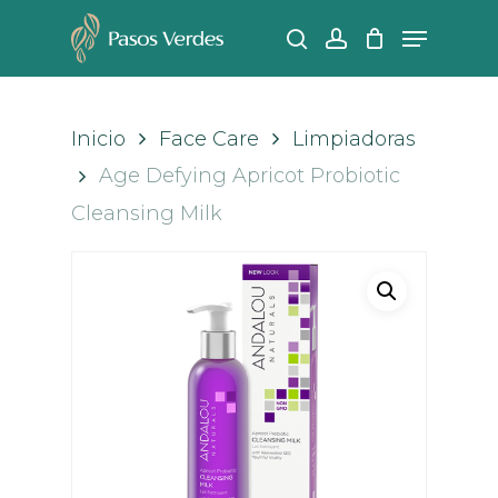
Skip
Menu
search
account
to
Close
main
Men
content
Inicio
Face Care
Limpiadoras
Age Defying Apricot Probiotic
Cleansing Milk