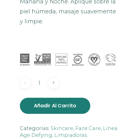
Mañana y Noche. Aplique sobre la
piel húmeda, masaje suavemente
y limpie.
Añadir Al Carrito
Categorías:
Skincare
,
Face Care
,
Línea
Age Defying
,
Limpiadoras